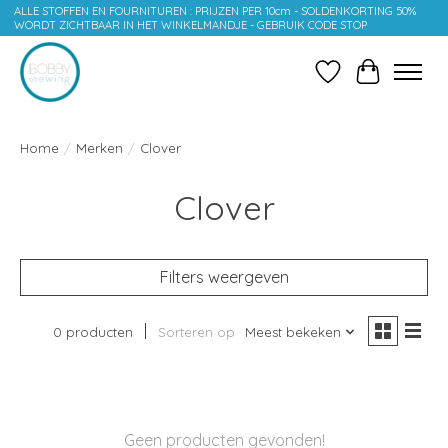
ALLE STOFFEN EN FOURNITUREN : PRIJZEN PER 10cm - SOLDENKORTING 50%
WORDT ZICHTBAAR IN HET WINKELMANDJE - GEBRUIK CODE STOP
Verlanglijst
Winkelwag
Home
/
Merken
/
Clover
Clover
Filters weergeven
0 producten
Sorteren op
Meest bekeken
Geen producten gevonden!