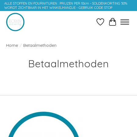
ALLE STOFFEN EN FOURNITUREN : PRIJZEN PER 10cm - SOLDENKORTING 50%
WORDT ZICHTBAAR IN HET WINKELMANDJE - GEBRUIK CODE STOP
Verlanglijst
Winkelwag
Home
/
Betaalmethoden
Betaalmethoden