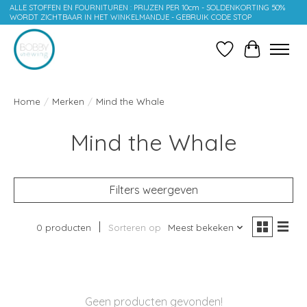
ALLE STOFFEN EN FOURNITUREN : PRIJZEN PER 10cm - SOLDENKORTING 50%
WORDT ZICHTBAAR IN HET WINKELMANDJE - GEBRUIK CODE STOP
Verlanglijst
Winkelwag
Home
/
Merken
/
Mind the Whale
Mind the Whale
Filters weergeven
0 producten
Sorteren op
Meest bekeken
Geen producten gevonden!