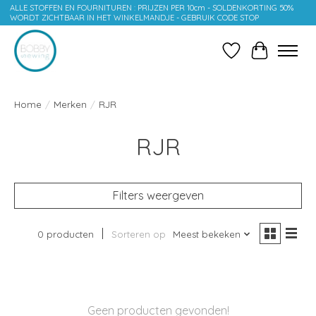
ALLE STOFFEN EN FOURNITUREN : PRIJZEN PER 10cm - SOLDENKORTING 50%
WORDT ZICHTBAAR IN HET WINKELMANDJE - GEBRUIK CODE STOP
Verlanglijst
Winkelwag
Home
/
Merken
/
RJR
RJR
Filters weergeven
0 producten
Sorteren op
Meest bekeken
Geen producten gevonden!