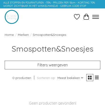
ALLE STOFFEN EN FOURNITUREN :-70% - PRIJZEN PER 10cm - KORTING 70%
WORDT ZICHTBAAR IN HET WINKELMANDJE - GEBRUIK CODE STOP
Verlanglijst
Winkelwag
Home
/
Merken
/
Smospotten&Snoesjes
Smospotten&Snoesjes
Filters weergeven
0 producten
Sorteren op
Meest bekeken
Geen producten gevonden!