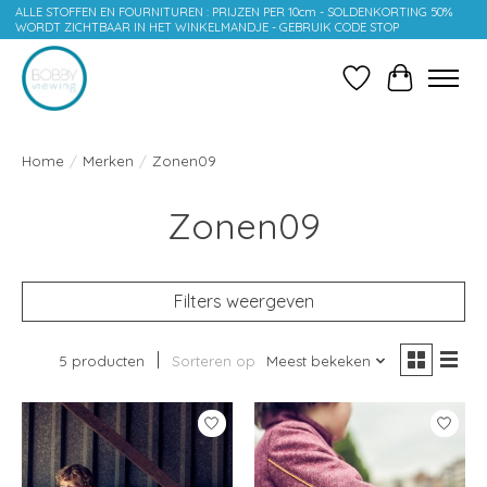
ALLE STOFFEN EN FOURNITUREN : PRIJZEN PER 10cm - SOLDENKORTING 50%
WORDT ZICHTBAAR IN HET WINKELMANDJE - GEBRUIK CODE STOP
Verlanglijst
Winkelwag
Home
/
Merken
/
Zonen09
Zonen09
Filters weergeven
5 producten
Sorteren op
Meest bekeken