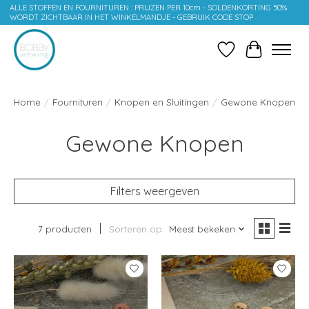
ALLE STOFFEN EN FOURNITUREN : PRIJZEN PER 10cm - SOLDENKORTING 50%
WORDT ZICHTBAAR IN HET WINKELMANDJE - GEBRUIK CODE STOP
Verlanglijst
Winkelwag
Home
/
Fournituren
/
Knopen en Sluitingen
/
Gewone Knopen
Gewone Knopen
Filters weergeven
7 producten
Sorteren op
Meest bekeken