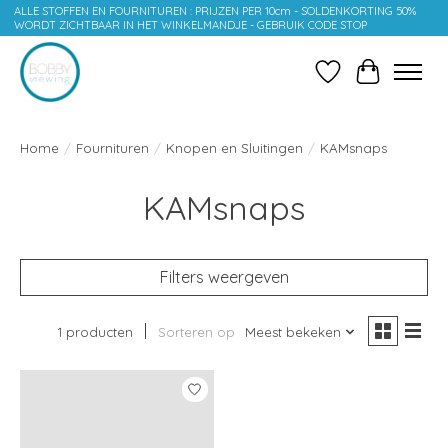
ALLE STOFFEN EN FOURNITUREN : PRIJZEN PER 10cm - SOLDENKORTING 50%
WORDT ZICHTBAAR IN HET WINKELMANDJE - GEBRUIK CODE STOP
Verlanglijst
Winkelwag
Home
/
Fournituren
/
Knopen en Sluitingen
/
KAMsnaps
KAMsnaps
Filters weergeven
1 producten
Sorteren op
Meest bekeken