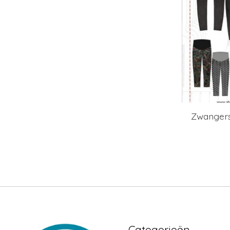
Zwangersc
Categorieën