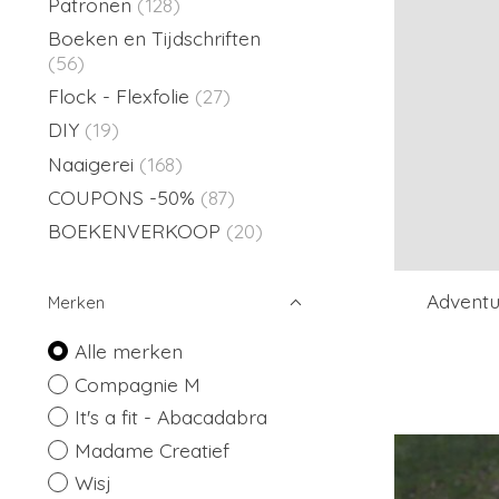
Patronen
(128)
Boeken en Tijdschriften
(56)
Flock - Flexfolie
(27)
DIY
(19)
Naaigerei
(168)
COUPONS -50%
(87)
BOEKENVERKOOP
(20)
Adventu
Merken
Alle merken
Compagnie M
It's a fit - Abacadabra
Madame Creatief
Wisj