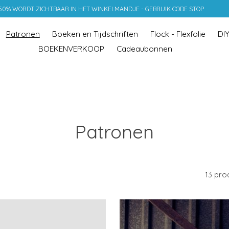
 50% WORDT ZICHTBAAR IN HET WINKELMANDJE - GEBRUIK CODE STOP
Patronen
Boeken en Tijdschriften
Flock - Flexfolie
DI
BOEKENVERKOOP
Cadeaubonnen
Patronen
13 pro