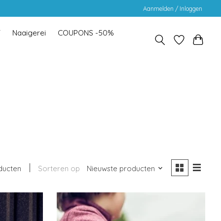
Aanmelden / Inloggen
Y
Naaigerei
COUPONS -50%
ducten
Sorteren op
Nieuwste producten