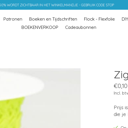
 50% WORDT ZICHTBAAR IN HET WINKELMANDJE - GEBRUIK CODE STOP
Patronen
Boeken en Tijdschriften
Flock - Flexfolie
DI
BOEKENVERKOOP
Cadeaubonnen
Zi
€0,10
Incl. bt
Prijs 
die je
Op 