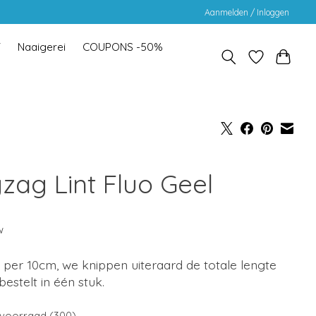
Aanmelden / Inloggen
Y
Naaigerei
COUPONS -50%
gzag Lint Fluo Geel
w
is per 10cm, we knippen uiteraard de totale lengte
 bestelt in één stuk.
voorraad (300)