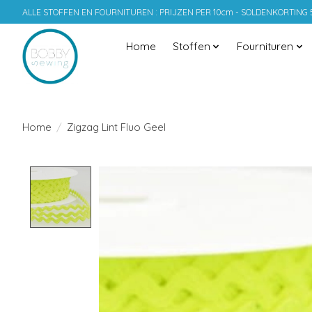
ALLE STOFFEN EN FOURNITUREN : PRIJZEN PER 10cm - SOLDENKORTING
Home
Stoffen
Fournituren
Home
/
Zigzag Lint Fluo Geel
Product image slideshow Items