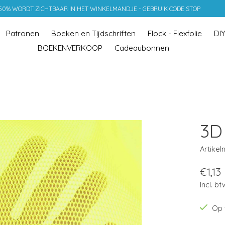
 50% WORDT ZICHTBAAR IN HET WINKELMANDJE - GEBRUIK CODE STOP
Patronen
Boeken en Tijdschriften
Flock - Flexfolie
DI
BOEKENVERKOOP
Cadeaubonnen
3D
Artike
€1,13
Incl. bt
Op 