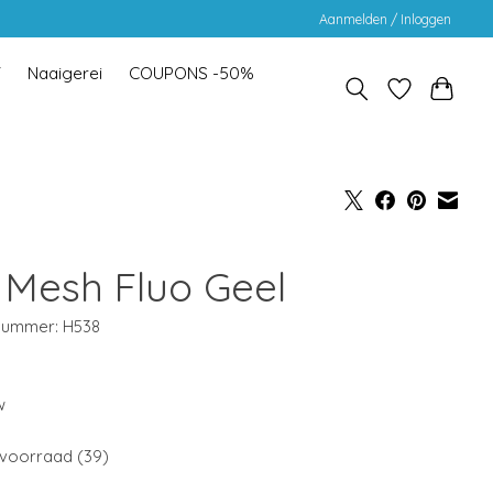
Aanmelden / Inloggen
Y
Naaigerei
COUPONS -50%
 Mesh Fluo Geel
lnummer: H538
w
voorraad (39)