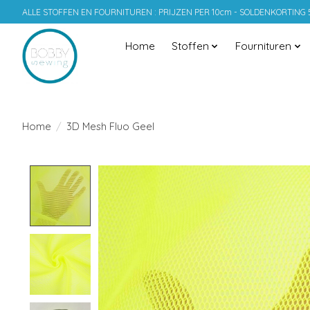
ALLE STOFFEN EN FOURNITUREN : PRIJZEN PER 10cm - SOLDENKORTING
Home
Stoffen
Fournituren
Home
/
3D Mesh Fluo Geel
Product image slideshow Items