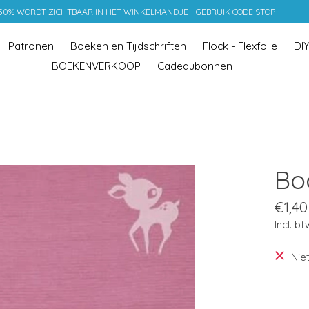
 50% WORDT ZICHTBAAR IN HET WINKELMANDJE - GEBRUIK CODE STOP
Patronen
Boeken en Tijdschriften
Flock - Flexfolie
DI
BOEKENVERKOOP
Cadeaubonnen
Bo
€1,40
Incl. bt
Nie