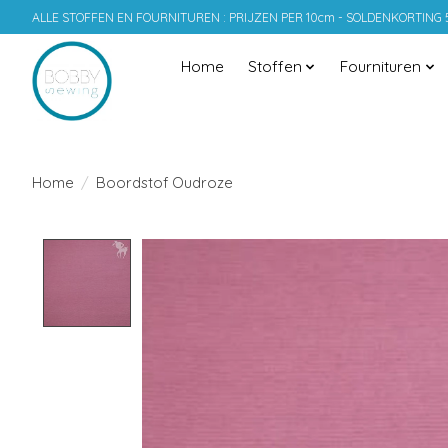
ALLE STOFFEN EN FOURNITUREN : PRIJZEN PER 10cm - SOLDENKORTING
Home
Stoffen
Fournituren
Home
/
Boordstof Oudroze
Product image slideshow Items