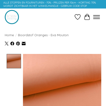
ALLE STOFFEN EN FOURNITUREN :-70% - PRIJZEN PER 10cm - KORTING 70%
WORDT ZICHTBAAR IN HET WINKELMANDJE - GEBRUIK CODE STOP
Verlanglijst
Winkelwag
Home
/
Boordstof Oranges - Eva Mouton
Product image slideshow Items