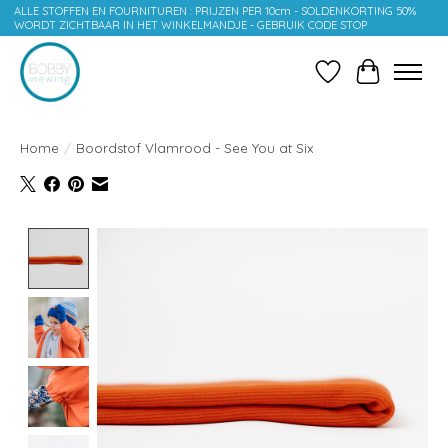
ALLE STOFFEN EN FOURNITUREN : PRIJZEN PER 10cm - SOLDENKORTING 50%
WORDT ZICHTBAAR IN HET WINKELMANDJE - GEBRUIK CODE STOP
Verlanglijst
Winkelwag
Home
/
Boordstof Vlamrood - See You at Six
Product image slideshow Items