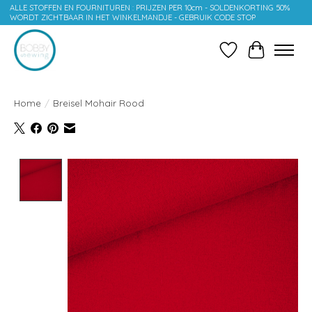
ALLE STOFFEN EN FOURNITUREN : PRIJZEN PER 10cm - SOLDENKORTING 50%
WORDT ZICHTBAAR IN HET WINKELMANDJE - GEBRUIK CODE STOP
Verlanglijst
Winkelwag
Home
/
Breisel Mohair Rood
Product image slideshow Items