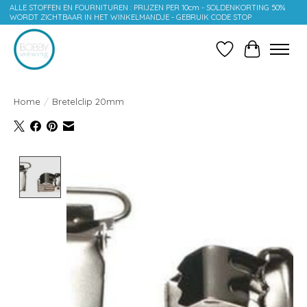
ALLE STOFFEN EN FOURNITUREN : PRIJZEN PER 10cm - SOLDENKORTING 50%
WORDT ZICHTBAAR IN HET WINKELMANDJE - GEBRUIK CODE STOP
Verlanglijst
Winkelwag
Home
/
Bretelclip 20mm
Product image slideshow Items