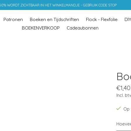
 50% WORDT ZICHTBAAR IN HET WINKELMANDJE - GEBRUIK CODE STOP
Patronen
Boeken en Tijdschriften
Flock - Flexfolie
DI
BOEKENVERKOOP
Cadeaubonnen
Boo
€1,40
Incl. bt
Op 
Hoevee