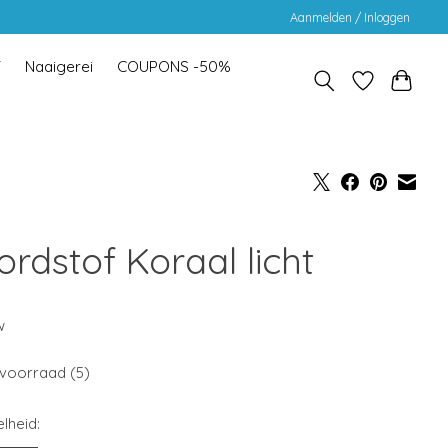
Aanmelden / Inloggen
Y
Naaigerei
COUPONS -50%
rdstof Koraal licht
w
voorraad (5)
lheid: