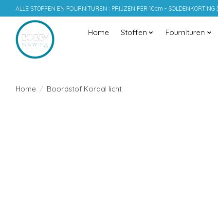
ALLE STOFFEN EN FOURNITUREN : PRIJZEN PER 10cm - SOLDENKORTING
Home
Stoffen
Fournituren
Home
/
Boordstof Koraal licht
Product image slideshow Items