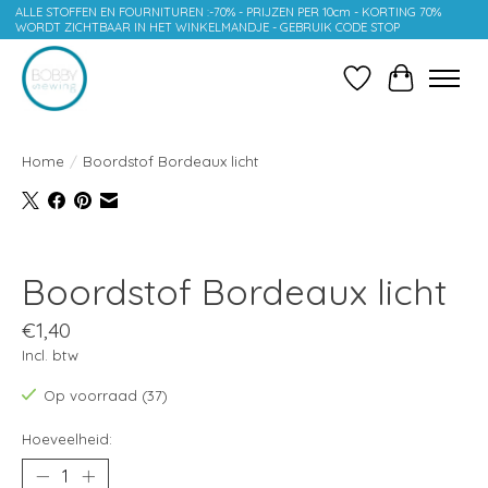
ALLE STOFFEN EN FOURNITUREN :-70% - PRIJZEN PER 10cm - KORTING 70%
WORDT ZICHTBAAR IN HET WINKELMANDJE - GEBRUIK CODE STOP
Verlanglijst
Winkelwag
Home
/
Boordstof Bordeaux licht
Product image slideshow Items
Boordstof Bordeaux licht
€1,40
Incl. btw
Op voorraad (37)
Hoeveelheid: