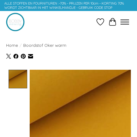
ALLE STOFFEN EN FOURNITUREN :-70% - PRIJZEN PER 10cm - KORTING 70%
WORDT ZICHTBAAR IN HET WINKELMANDJE - GEBRUIK CODE STOP
Verlanglijst
Winkelwag
Home
/
Boordstof Oker warm
Product image slideshow Items