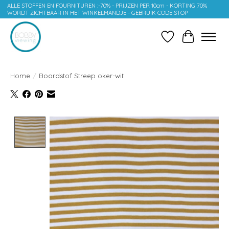
ALLE STOFFEN EN FOURNITUREN :-70% - PRIJZEN PER 10cm - KORTING 70%
WORDT ZICHTBAAR IN HET WINKELMANDJE - GEBRUIK CODE STOP
Verlanglijst
Winkelwag
Home
/
Boordstof Streep oker-wit
Product image slideshow Items