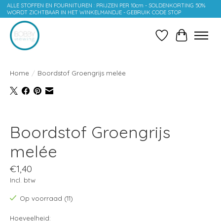
ALLE STOFFEN EN FOURNITUREN : PRIJZEN PER 10cm - SOLDENKORTING 50%
WORDT ZICHTBAAR IN HET WINKELMANDJE - GEBRUIK CODE STOP
Verlanglijst
Winkelwag
Home
/
Boordstof Groengrijs melée
Product image slideshow Items
Boordstof Groengrijs
melée
€1,40
Incl. btw
Op voorraad (11)
Hoeveelheid: