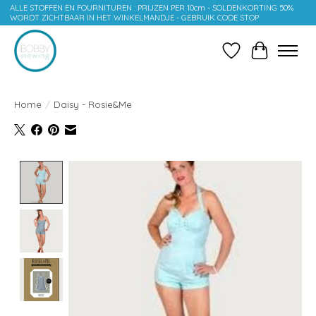
ALLE STOFFEN EN FOURNITUREN : PRIJZEN PER 10cm - SOLDENKORTING 50%
WORDT ZICHTBAAR IN HET WINKELMANDJE - GEBRUIK CODE STOP
Verlanglijst
Winkelwag
Home
/
Daisy - Rosie&Me
Product image slideshow Items