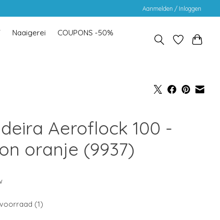
Aanmelden / Inloggen
Y
Naaigerei
COUPONS -50%
deira Aeroflock 100 -
on oranje (9937)
5
w
voorraad (1)