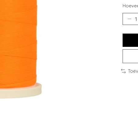
Hoevee
Toev