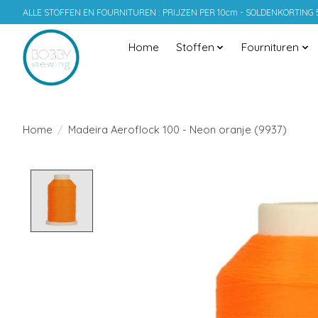
ALLE STOFFEN EN FOURNITUREN : PRIJZEN PER 10cm - SOLDENKORTING
Home
Stoffen
Fournituren
Home
/
Madeira Aeroflock 100 - Neon oranje (9937)
Product image slideshow Items