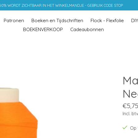
 50% WORDT ZICHTBAAR IN HET WINKELMANDJE - GEBRUIK CODE STOP
Patronen
Boeken en Tijdschriften
Flock - Flexfolie
DI
BOEKENVERKOOP
Cadeaubonnen
Ma
Ne
€5,7
Incl. bt
Op 