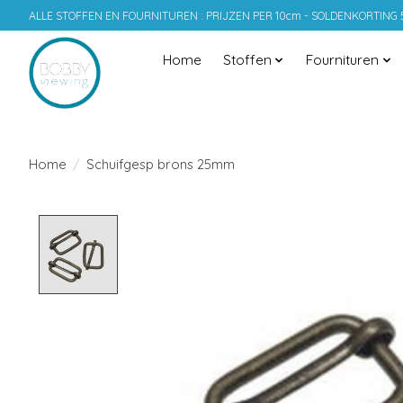
ALLE STOFFEN EN FOURNITUREN : PRIJZEN PER 10cm - SOLDENKORTING
Home
Stoffen
Fournituren
Home
/
Schuifgesp brons 25mm
Product image slideshow Items