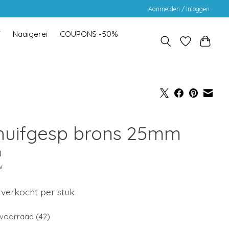
Aanmelden / Inloggen
Y
Naaigerei
COUPONS -50%
huifgesp brons 25mm
0
w
 verkocht per stuk
voorraad (42)