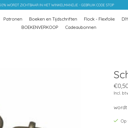
 50% WORDT ZICHTBAAR IN HET WINKELMANDJE - GEBRUIK CODE STOP
Patronen
Boeken en Tijdschriften
Flock - Flexfolie
DI
BOEKENVERKOOP
Cadeaubonnen
Sc
€0,5
Incl. bt
wordt
Op 