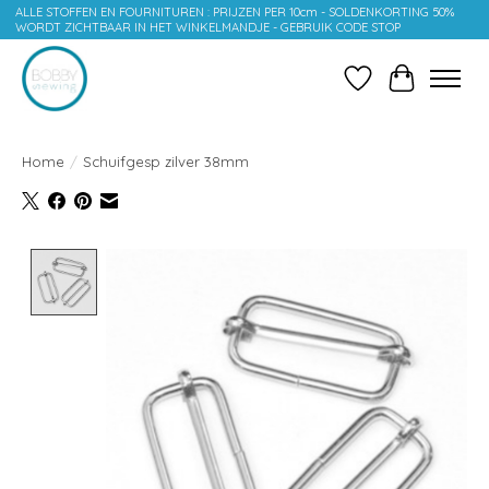
ALLE STOFFEN EN FOURNITUREN : PRIJZEN PER 10cm - SOLDENKORTING 50%
WORDT ZICHTBAAR IN HET WINKELMANDJE - GEBRUIK CODE STOP
Verlanglijst
Winkelwag
Home
/
Schuifgesp zilver 38mm
Product image slideshow Items