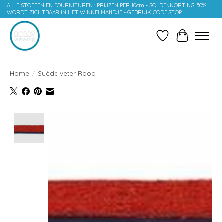
ALLE STOFFEN EN FOURNITUREN : PRIJZEN PER 10cm - SOLDENKORTING 50%
WORDT ZICHTBAAR IN HET WINKELMANDJE - GEBRUIK CODE STOP
Verlanglijst
Winkelwag
Home
/
Suède veter Rood
Product image slideshow Items