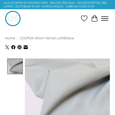
ALLE STOFFEN EN FOURNITUREN : PRIJZEN PER 10cm - SOLDENKORTING 50%
WORDT ZICHTBAAR IN HET WINKELMANDJE - GEBRUIK CODE STOP
Verlanglijst
Winkelwag
Home
/
COUPON 60cm-Tencel Lichtblauw
Product image slideshow Items