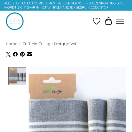
ALLE STOFFEN EN FOURNITUREN : PRIJZEN PER 10cm - SOLDENKORTING 50%
WORDT ZICHTBAAR IN HET WINKELMANDJE - GEBRUIK CODE STOP
Verlanglijst
Winkelwag
Home
/
Cuff Me College lichtgrijs-Wit
Product image slideshow Items