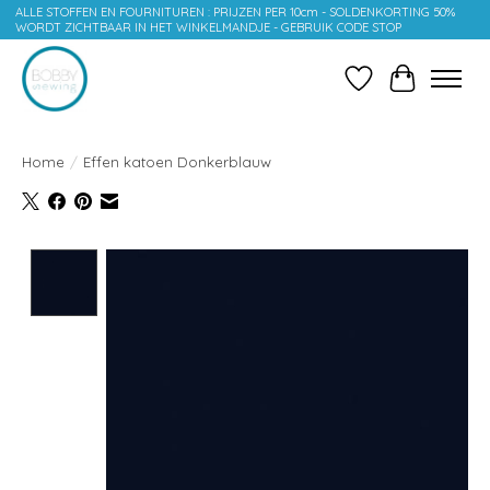
ALLE STOFFEN EN FOURNITUREN : PRIJZEN PER 10cm - SOLDENKORTING 50%
WORDT ZICHTBAAR IN HET WINKELMANDJE - GEBRUIK CODE STOP
Verlanglijst
Winkelwag
Home
/
Effen katoen Donkerblauw
Product image slideshow Items