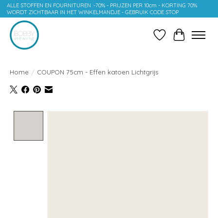
ALLE STOFFEN EN FOURNITUREN :-70% - PRIJZEN PER 10cm - KORTING 70%
WORDT ZICHTBAAR IN HET WINKELMANDJE - GEBRUIK CODE STOP
Verlanglijst
Winkelwag
Home
/
COUPON 75cm - Effen katoen Lichtgrijs
Product image slideshow Items