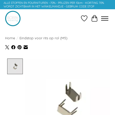
ALLE STOFFEN EN FOURNITUREN :-70% - PRIJZEN PER 10cm - KORTING 70%
WORDT ZICHTBAAR IN HET WINKELMANDJE - GEBRUIK CODE STOP
Verlanglijst
Winkelwag
Home
/
Eindstop voor rits op rol (M5)
Product image slideshow Items