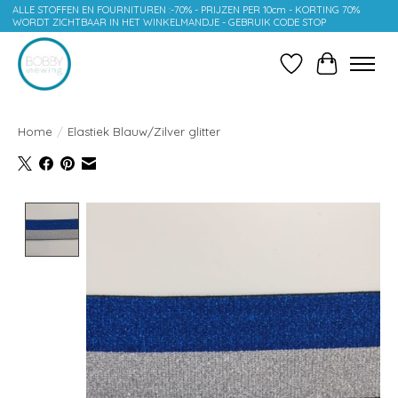
ALLE STOFFEN EN FOURNITUREN :-70% - PRIJZEN PER 10cm - KORTING 70%
WORDT ZICHTBAAR IN HET WINKELMANDJE - GEBRUIK CODE STOP
Verlanglijst
Winkelwag
Home
/
Elastiek Blauw/Zilver glitter
Product image slideshow Items