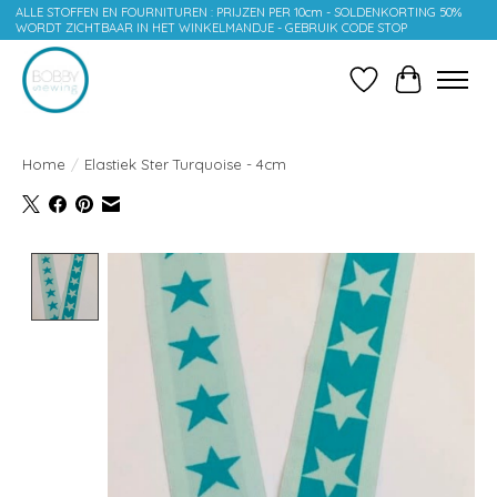
ALLE STOFFEN EN FOURNITUREN : PRIJZEN PER 10cm - SOLDENKORTING 50%
WORDT ZICHTBAAR IN HET WINKELMANDJE - GEBRUIK CODE STOP
Verlanglijst
Winkelwag
Home
/
Elastiek Ster Turquoise - 4cm
Product image slideshow Items