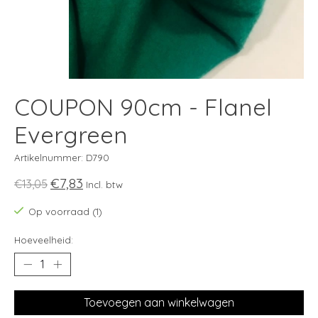
COUPON 90cm - Flanel
Evergreen
Artikelnummer: D790
€7,83
€13,05
Incl. btw
Op voorraad (1)
Hoeveelheid:
Toevoegen aan winkelwagen