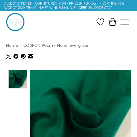
ALLE STOFFEN EN FOURNITUREN :-70% - PRIJZEN PER 10cm - KORTING 70%
WORDT ZICHTBAAR IN HET WINKELMANDJE - GEBRUIK CODE STOP
Verlanglijst
Winkelwag
Home
/
COUPON 90cm - Flanel Evergreen
Product image slideshow Items