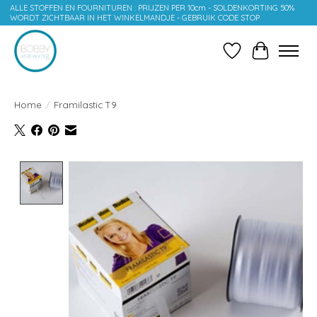
ALLE STOFFEN EN FOURNITUREN : PRIJZEN PER 10cm - SOLDENKORTING 50%
WORDT ZICHTBAAR IN HET WINKELMANDJE - GEBRUIK CODE STOP
Verlanglijst
Winkelwag
Home
/
Framilastic T9
Product image slideshow Items