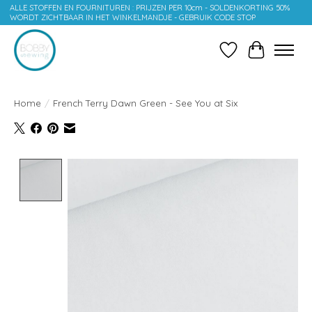
ALLE STOFFEN EN FOURNITUREN : PRIJZEN PER 10cm - SOLDENKORTING 50%
WORDT ZICHTBAAR IN HET WINKELMANDJE - GEBRUIK CODE STOP
Verlanglijst
Winkelwag
Home
/
French Terry Dawn Green - See You at Six
Product image slideshow Items