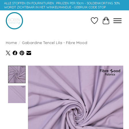
ALLE STOFFEN EN FOURNITUREN : PRIJZEN PER 10cm - SOLDENKORTING 50%
WORDT ZICHTBAAR IN HET WINKELMANDJE - GEBRUIK CODE STOP
Verlanglijst
Winkelwag
Home
/
Gabardine Tencel Lila - Fibre Mood
Product image slideshow Items