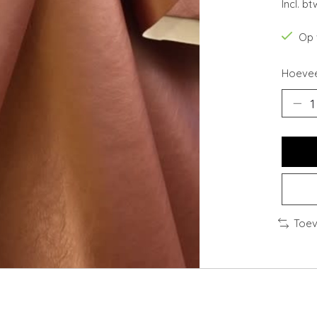
Incl. bt
Op 
Hoevee
Toev