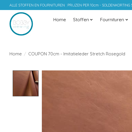
ALLE STOFFEN EN FOURNITUREN : PRIJZEN PER 10cm - SOLDENKORTING
Home
Stoffen
Fournituren
Home
/
COUPON 70cm - Imitatieleder Stretch Rosegold
Product image slideshow Items