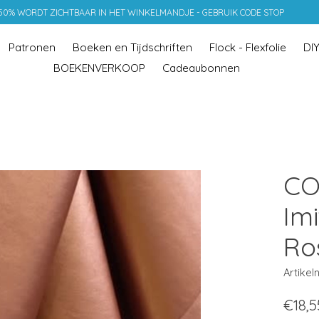
 50% WORDT ZICHTBAAR IN HET WINKELMANDJE - GEBRUIK CODE STOP
Patronen
Boeken en Tijdschriften
Flock - Flexfolie
DI
BOEKENVERKOOP
Cadeaubonnen
CO
Imi
Ro
Artike
€18,5