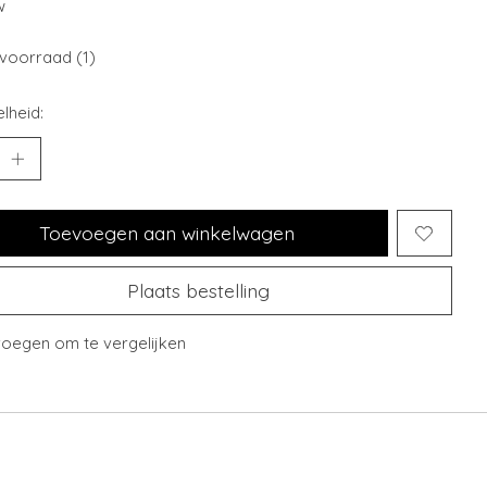
w
voorraad (1)
lheid:
Toevoegen aan winkelwagen
Plaats bestelling
oegen om te vergelijken