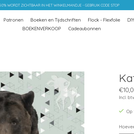
 50% WORDT ZICHTBAAR IN HET WINKELMANDJE - GEBRUIK CODE STOP
Patronen
Boeken en Tijdschriften
Flock - Flexfolie
DI
BOEKENVERKOOP
Cadeaubonnen
Ka
€10,
Incl. bt
Op 
Hoevee