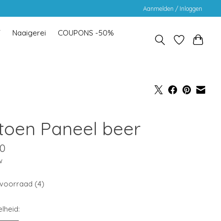
Aanmelden / Inloggen
Y
Naaigerei
COUPONS -50%
toen Paneel beer
00
w
voorraad (4)
lheid: