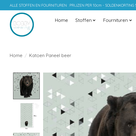
ALLE STOFFEN EN FOURNITUREN : PRIJZEN PER 10cm - SOLDENKORTING
Home
Stoffen
Fournituren
Home
/
Katoen Paneel beer
Product image slideshow Items