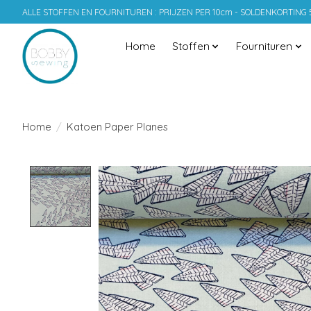
ALLE STOFFEN EN FOURNITUREN : PRIJZEN PER 10cm - SOLDENKORTING
Home
Stoffen
Fournituren
Home
/
Katoen Paper Planes
Product image slideshow Items