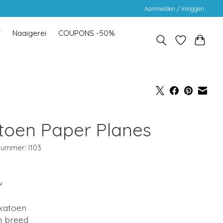
Aanmelden / Inloggen
Y
Naaigerei
COUPONS -50%
toen Paper Planes
nummer: I103
w
katoen
m breed