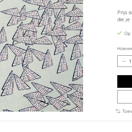
Prijs 
die je
Op 
Hoevee
Toev