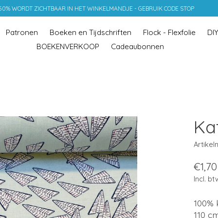
 50% WORDT ZICHTBAAR IN HET WINKELMANDJE - GEBRUIK CODE STOP
Patronen
Boeken en Tijdschriften
Flock - Flexfolie
DI
BOEKENVERKOOP
Cadeaubonnen
Ka
Artikel
€1,70
Incl. bt
100% 
110 c