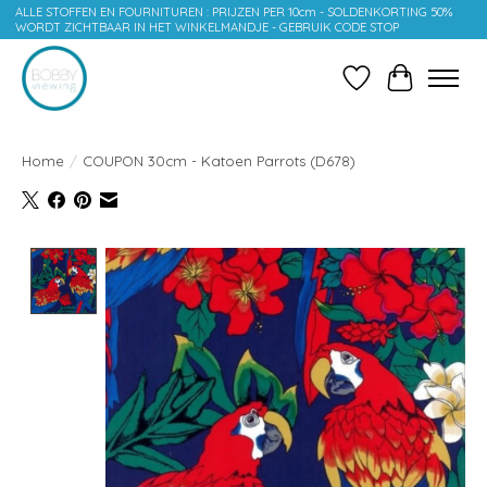
ALLE STOFFEN EN FOURNITUREN : PRIJZEN PER 10cm - SOLDENKORTING 50%
WORDT ZICHTBAAR IN HET WINKELMANDJE - GEBRUIK CODE STOP
Verlanglijst
Winkelwag
Home
/
COUPON 30cm - Katoen Parrots (D678)
Product image slideshow Items