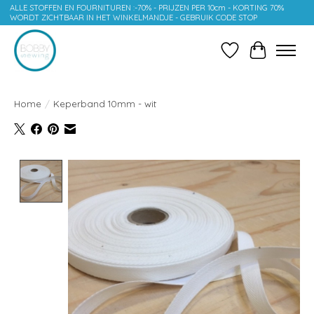
ALLE STOFFEN EN FOURNITUREN :-70% - PRIJZEN PER 10cm - KORTING 70%
WORDT ZICHTBAAR IN HET WINKELMANDJE - GEBRUIK CODE STOP
Verlanglijst
Winkelwag
Home
/
Keperband 10mm - wit
Product image slideshow Items