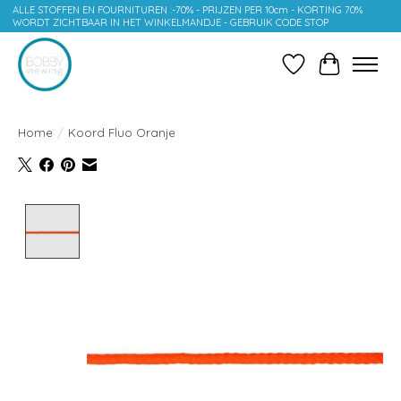
ALLE STOFFEN EN FOURNITUREN :-70% - PRIJZEN PER 10cm - KORTING 70%
WORDT ZICHTBAAR IN HET WINKELMANDJE - GEBRUIK CODE STOP
Verlanglijst
Winkelwag
Home
/
Koord Fluo Oranje
Product image slideshow Items