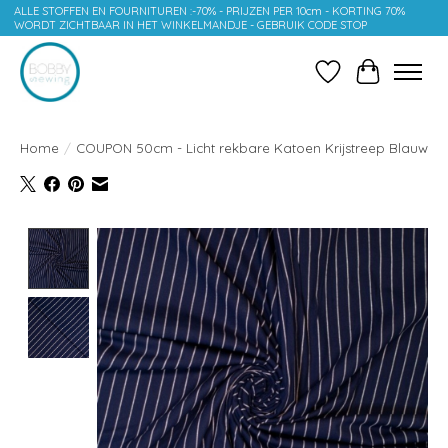
ALLE STOFFEN EN FOURNITUREN :-70% - PRIJZEN PER 10cm - KORTING 70%
WORDT ZICHTBAAR IN HET WINKELMANDJE - GEBRUIK CODE STOP
Verlanglijst
Winkelwag
Home
/
COUPON 50cm - Licht rekbare Katoen Krijstreep Blauw
Product image slideshow Items