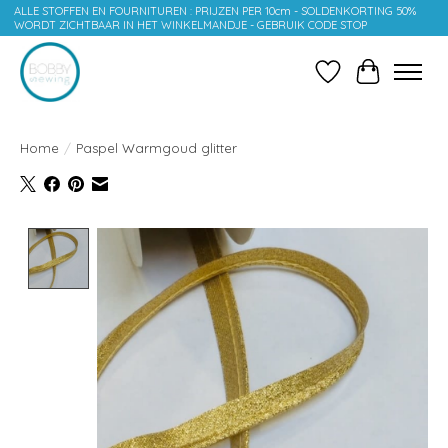
ALLE STOFFEN EN FOURNITUREN : PRIJZEN PER 10cm - SOLDENKORTING 50%
WORDT ZICHTBAAR IN HET WINKELMANDJE - GEBRUIK CODE STOP
Verlanglijst
Winkelwag
Home
/
Paspel Warmgoud glitter
Product image slideshow Items