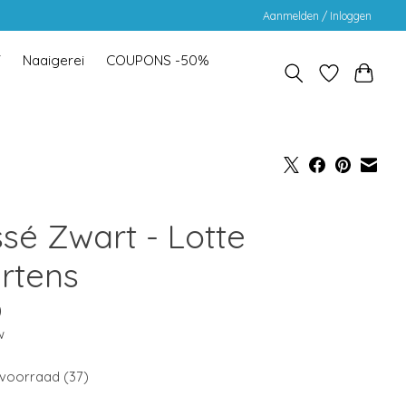
Aanmelden / Inloggen
Y
Naaigerei
COUPONS -50%
ssé Zwart - Lotte
rtens
0
w
voorraad (37)