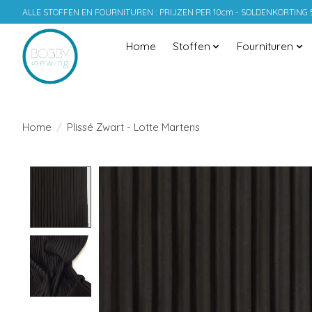
ALLE STOFFEN EN FOURNITUREN : PRIJZEN PER 10cm - SOLDENKORTING
Home
Stoffen
Fournituren
Home
/
Plissé Zwart - Lotte Martens
Product image slideshow Items