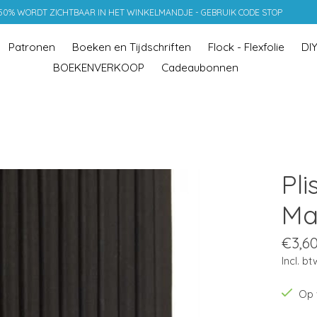
 50% WORDT ZICHTBAAR IN HET WINKELMANDJE - GEBRUIK CODE STOP
Patronen
Boeken en Tijdschriften
Flock - Flexfolie
DI
BOEKENVERKOOP
Cadeaubonnen
Pli
Ma
€3,6
Incl. bt
Op 