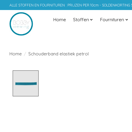
ALLE STOFFEN EN FOURNITUREN : PRIJZEN PER 10cm - SOLDENKORTING
Home
Stoffen
Fournituren
Home
/
Schouderband elastiek petrol
Product image slideshow Items