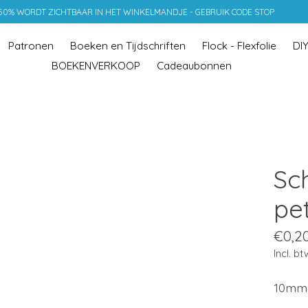
 50% WORDT ZICHTBAAR IN HET WINKELMANDJE - GEBRUIK CODE STOP
Patronen
Boeken en Tijdschriften
Flock - Flexfolie
DI
BOEKENVERKOOP
Cadeaubonnen
Sc
pet
€0,2
Incl. bt
10mm