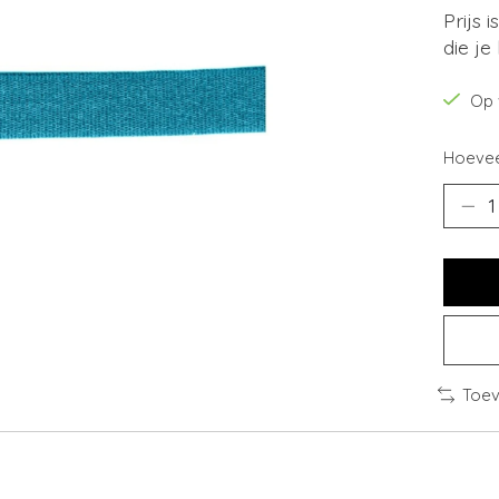
Prijs 
die je
Op 
Hoevee
Toev