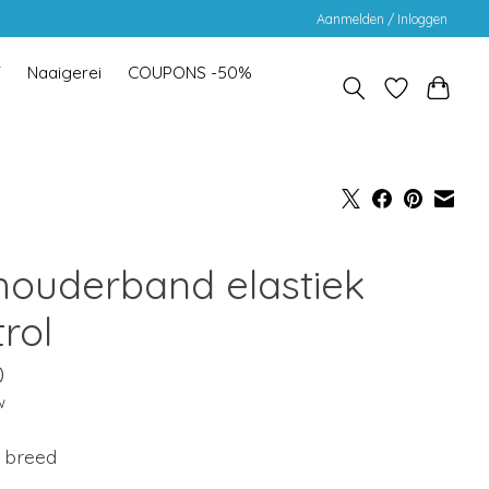
Aanmelden / Inloggen
Y
Naaigerei
COUPONS -50%
houderband elastiek
rol
0
w
 breed