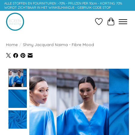
ALLE STOFFEN EN FOURNITUREN :-70% - PRIJZEN PER 10cm - KORTING 70%
WORDT ZICHTBAAR IN HET WINKELMANDJE - GEBRUIK CODE STOP
Verlanglijst
Winkelwag
Home
/
Shiny Jacquard Naima - Fibre Mood
Product image slideshow Items