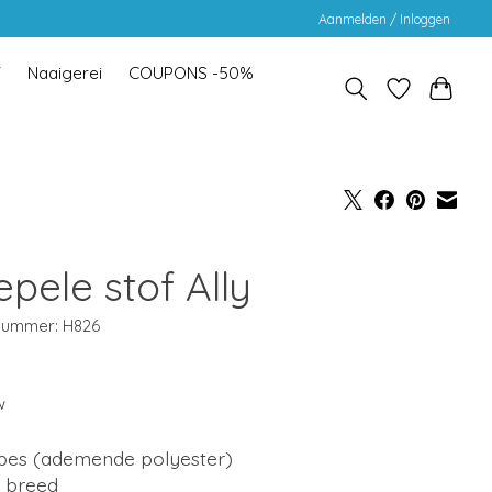
Aanmelden / Inloggen
Y
Naaigerei
COUPONS -50%
pele stof Ally
lnummer: H826
5
w
pes (ademende polyester)
 breed