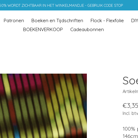
 50% WORDT ZICHTBAAR IN HET WINKELMANDJE - GEBRUIK CODE STOP
Patronen
Boeken en Tijdschriften
Flock - Flexfolie
DI
BOEKENVERKOOP
Cadeaubonnen
Soe
Artike
€3,3
Incl. bt
100% 
146cm