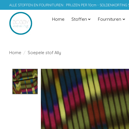
ALLE STOFFEN EN FOURNITUREN : PRIJZEN PER 10cm - SOLDENKORTING
Home
Stoffen
Fournituren
Home
/
Soepele stof Ally
Product image slideshow Items