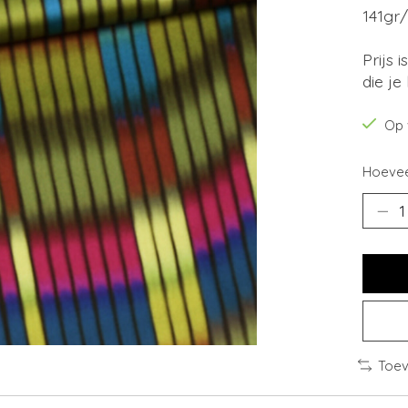
141gr
Prijs 
die je
Op 
Hoevee
Toev