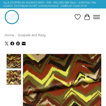
ALLE STOFFEN EN FOURNITUREN :-70% - PRIJZEN PER 10cm - KORTING 70%
WORDT ZICHTBAAR IN HET WINKELMANDJE - GEBRUIK CODE STOP
Verlanglijst
Winkelwag
Home
/
Soepele stof Rizzy
Product image slideshow Items